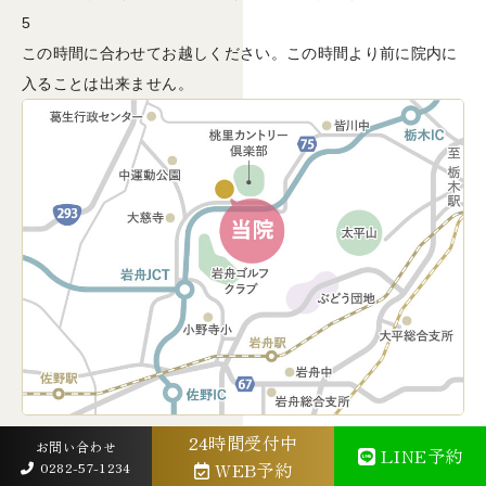
5
この時間に合わせてお越しください。この時間より前に院内に
入ることは出来ません。
24時間受付中
お問い合わせ
【電車でのアクセス】
LINE予約
WEB予約
0282-57-1234
最寄りは東武線・JR両毛線「栃木駅」（北口）。