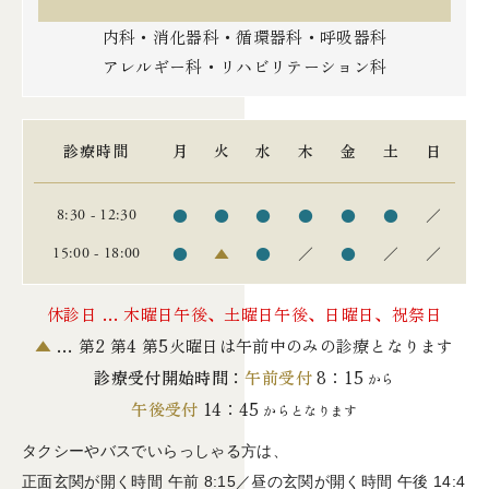
内科・消化器科・循環器科・呼吸器科
アレルギー科・リハビリテーション科
診療時間
月
火
水
木
金
土
日
●
●
●
●
●
●
／
8:30 - 12:30
●
▲
●
／
●
／
／
15:00 - 18:00
休診日 … 木曜日午後、土曜日午後、日曜日、祝祭日
▲
… 第2 第4 第5火曜日は午前中のみの診療となります
診療受付開始時間：
午前受付
8：15
から
午後受付
14：45
からとなります
タクシーやバスでいらっしゃる方は、
正面玄関が開く時間 午前 8:15／昼の玄関が開く時間 午後 14:4