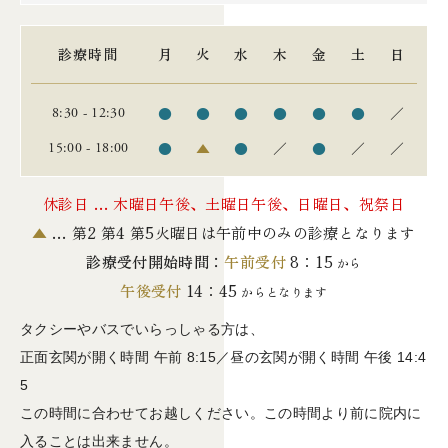
診療時間
月
火
水
木
金
土
日
●
●
●
●
●
●
／
8:30 - 12:30
●
▲
●
／
●
／
／
15:00 - 18:00
休診日 … 木曜日午後、土曜日午後、日曜日、祝祭日
▲
… 第2 第4 第5火曜日は午前中のみの診療となります
診療受付開始時間：
午前受付
8：15
から
午後受付
14：45
からとなります
タクシーやバスでいらっしゃる方は、
正面玄関が開く時間 午前 8:15／昼の玄関が開く時間 午後 14:4
5
この時間に合わせてお越しください。この時間より前に院内に
入ることは出来ません。