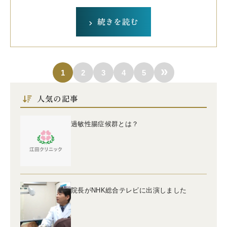
続きを読む
»
1
2
3
4
5
人気の記事
過敏性腸症候群とは？
院長がNHK総合テレビに出演しました