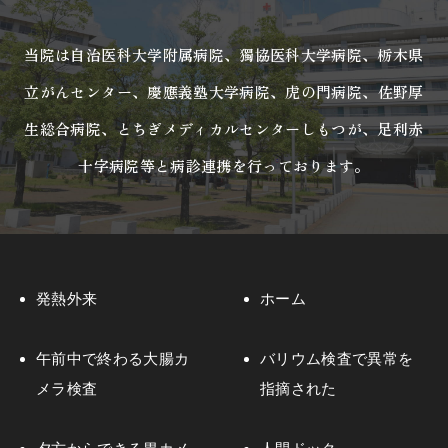
当院は自治医科大学附属病院、獨協医科大学病院、栃木県
立がんセンター、
慶應義塾大学病院、虎の門病院、佐野厚
生総合病院、
とちぎメディカルセンターしもつが、足利赤
十字病院等と病診連携を行っております。
発熱外来
ホーム
午前中で終わる大腸カ
バリウム検査で異常を
メラ検査
指摘された