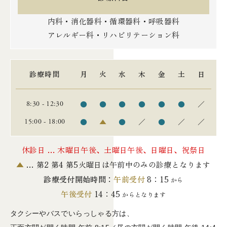
内科・消化器科・循環器科・呼吸器科
アレルギー科・リハビリテーション科
診療時間
月
火
水
木
金
土
日
●
●
●
●
●
●
／
8:30 - 12:30
●
▲
●
／
●
／
／
15:00 - 18:00
休診日 … 木曜日午後、土曜日午後、日曜日、祝祭日
▲
… 第2 第4 第5火曜日は午前中のみの診療となります
診療受付開始時間：
午前受付
8：15
から
午後受付
14：45
からとなります
タクシーやバスでいらっしゃる方は、