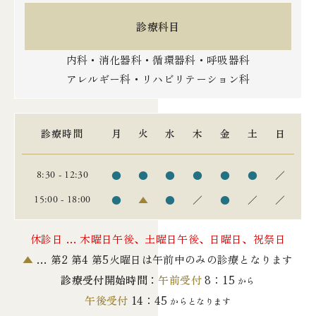
診療科目
内科・消化器科・循環器科・呼吸器科
アレルギー科・リハビリテーション科
診療時間
月
火
水
木
金
土
日
●
●
●
●
●
●
／
8:30 - 12:30
●
▲
●
／
●
／
／
15:00 - 18:00
休診日 … 木曜日午後、土曜日午後、日曜日、祝祭日
▲
… 第2 第4 第5火曜日は午前中のみの診療となります
診療受付開始時間：
午前受付
8：15
から
午後受付
14：45
からとなります